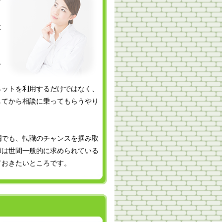
て
り
に
を
と
ネットを利用するだけではなく、
してから相談に乗ってもらうやり
欄でも、転職のチャンスを掴み取
師は世間一般的に求められている
ておきたいところです。