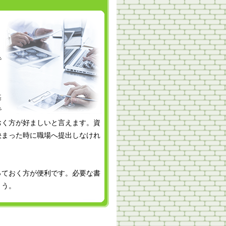
き
で
基
で
おく方が好ましいと言えます。資
決まった時に職場へ提出しなけれ
っておく方が便利です。必要な書
ょう。